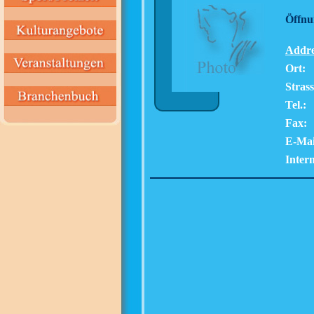
Öffnu
Addre
Ort:
Strass
Tel.:
Fax:
E-Mai
Intern