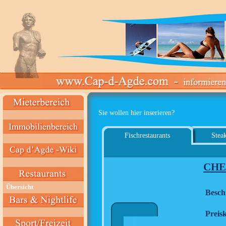
Sie wollen hier inserieren?
Fischrestaurants
Steak
CHE
Übersicht
Besch
Preisk