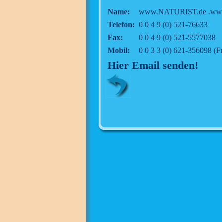
Name:
www.NATURIST.de .ww
Telefon:
0 0 4 9 (0) 521-76633
Fax:
0 0 4 9 (0) 521-5577038
Mobil:
0 0 3 3 (0) 621-356098 (F
Hier Email senden!