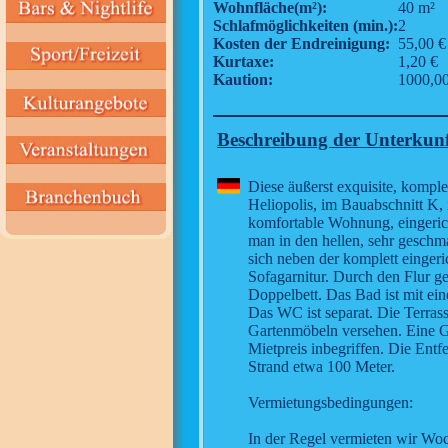
Wohnfläche(m²):
40 m²
Schlafmöglichkeiten (min.):
2
Kosten der Endreinigung:
55,00 €
Kurtaxe:
1,20 €
Kaution:
1000,00
Beschreibung der Unterkun
Diese äußerst exquisite, komple
Heliopolis, im Bauabschnitt K,
komfortable Wohnung, eingerich
man in den hellen, sehr geschm
sich neben der komplett einger
Sofagarnitur. Durch den Flur g
Doppelbett. Das Bad ist mit ei
Das WC ist separat. Die Terrasse
Gartenmöbeln versehen. Eine G
Mietpreis inbegriffen. Die Entf
Strand etwa 100 Meter.
Vermietungsbedingungen:
In der Regel vermieten wir Wo