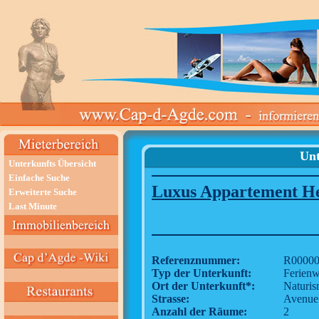
Unt
Unterkunfts Übersicht
Einfache Suche
Luxus Appartement He
Erweiterte Suche
Last Minute
Referenznummer:
R00000
Typ der Unterkunft:
Ferien
Ort der Unterkunft*:
Naturi
Strasse:
Avenue d
Anzahl der Räume:
2